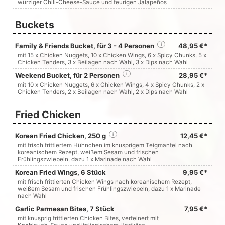
würziger Chili-Cheese-Sauce und feurigen Jalapeños
Buckets
Family & Friends Bucket, für 3 - 4 Personen
i
48,95 €*
mit 15 x Chicken Nuggets, 10 x Chicken Wings, 6 x Spicy Chunks, 5 x
Chicken Tenders, 3 x Beilagen nach Wahl, 3 x Dips nach Wahl
Weekend Bucket, für 2 Personen
i
28,95 €*
mit 10 x Chicken Nuggets, 6 x Chicken Wings, 4 x Spicy Chunks, 2 x
Chicken Tenders, 2 x Beilagen nach Wahl, 2 x Dips nach Wahl
Fried Chicken
Korean Fried Chicken, 250 g
i
12,45 €*
mit frisch frittiertem Hühnchen im knusprigem Teigmantel nach
koreanischem Rezept, weißem Sesam und frischen
Frühlingszwiebeln, dazu 1 x Marinade nach Wahl
Korean Fried Wings, 6 Stück
9,95 €*
mit frisch frittierten Chicken Wings nach koreanischem Rezept,
weißem Sesam und frischen Frühlingszwiebeln, dazu 1 x Marinade
nach Wahl
Garlic Parmesan Bites, 7 Stück
7,95 €*
mit knusprig frittierten Chicken Bites, verfeinert mit