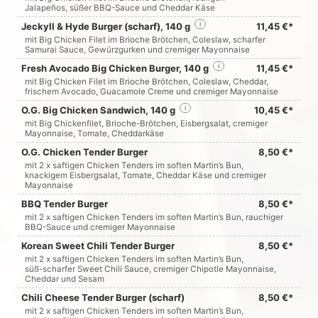
Jalapeños, süßer BBQ-Sauce und Cheddar Käse
Jeckyll & Hyde Burger (scharf), 140 g
i
11,45 €*
mit Big Chicken Filet im Brioche Brötchen, Coleslaw, scharfer
Samurai Sauce, Gewürzgurken und cremiger Mayonnaise
Fresh Avocado Big Chicken Burger, 140 g
i
11,45 €*
mit Big Chicken Filet im Brioche Brötchen, Coleslaw, Cheddar,
frischem Avocado, Guacamole Creme und cremiger Mayonnaise
O.G. Big Chicken Sandwich, 140 g
i
10,45 €*
mit Big Chickenfilet, Brioche-Brötchen, Eisbergsalat, cremiger
Mayonnaise, Tomate, Cheddarkäse
O.G. Chicken Tender Burger
8,50 €*
mit 2 x saftigen Chicken Tenders im soften Martin’s Bun,
knackigem Eisbergsalat, Tomate, Cheddar Käse und cremiger
Mayonnaise
BBQ Tender Burger
8,50 €*
mit 2 x saftigen Chicken Tenders im soften Martin’s Bun, rauchiger
BBQ-Sauce und cremiger Mayonnaise
Korean Sweet Chili Tender Burger
8,50 €*
mit 2 x saftigen Chicken Tenders im soften Martin’s Bun,
süß-scharfer Sweet Chili Sauce, cremiger Chipotle Mayonnaise,
Cheddar und Sesam
Chili Cheese Tender Burger (scharf)
8,50 €*
mit 2 x saftigen Chicken Tenders im soften Martin’s Bun,