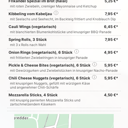
Frikandel Spezial im Brot (halal)
5,25 €*
mit roten Zwiebeln, cremiger Mayonnaise und Ketchup
Kibbeling vom Kabeljau
i
7,95 €*
mit Seelachs und Seehecht, im Backteig frittiert und Knoblauch Dip
Cauli Wings (vegetarisch)
6,45 €*
mit blanchierten Blumenkohlstücke und knuspriger BBQ-Panade
Spring Rolls, 3 Stück
7,95 €*
mit 3 x Rolls nach Wahl
Onion Rings (vegetarisch), 6 Stück
i
4,95 €*
mit frittierten Zwiebelringen in knuspriger Panade
Pickle & Cheese Bites (vegetarisch), 6 Stück
i
5,95 €*
mit Gewürzgurken und Zwiebelstücken in knuspriger Nacho-Panade
Chili Cheese Nuggets (vegetarisch), 6 Stück
i
5,95 €*
mit knusprigen Nuggets, gefüllt mit würzigem Käse
und angenehmer Chili-Schärfe
Mozzarella Sticks, 4 Stück
4,50 €*
mit knusprig panierten Mozzarella Sticks und
zartschmelzendem Käsekern