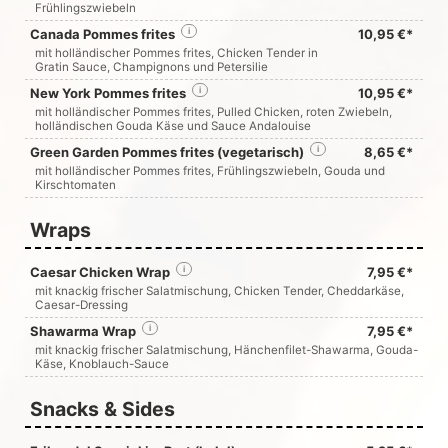
Frühlingszwiebeln
Canada Pommes frites
i
10,95 €*
mit holländischer Pommes frites, Chicken Tender in
Gratin Sauce, Champignons und Petersilie
New York Pommes frites
i
10,95 €*
mit holländischer Pommes frites, Pulled Chicken, roten Zwiebeln,
holländischen Gouda Käse und Sauce Andalouise
Green Garden Pommes frites (vegetarisch)
i
8,65 €*
mit holländischer Pommes frites, Frühlingszwiebeln, Gouda und
Kirschtomaten
Wraps
Caesar Chicken Wrap
i
7,95 €*
mit knackig frischer Salatmischung, Chicken Tender, Cheddarkäse,
Caesar-Dressing
Shawarma Wrap
i
7,95 €*
mit knackig frischer Salatmischung, Hänchenfilet-Shawarma, Gouda-
Käse, Knoblauch-Sauce
Snacks & Sides