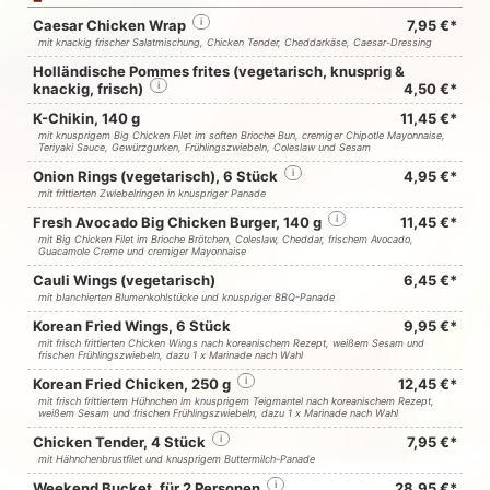
Caesar Chicken Wrap
i
7,95 €*
mit knackig frischer Salatmischung, Chicken Tender, Cheddarkäse, Caesar-Dressing
Holländische Pommes frites (vegetarisch, knusprig &
knackig, frisch)
i
4,50 €*
K-Chikin, 140 g
11,45 €*
mit knusprigem Big Chicken Filet im soften Brioche Bun, cremiger Chipotle Mayonnaise,
Teriyaki Sauce, Gewürzgurken, Frühlingszwiebeln, Coleslaw und Sesam
Onion Rings (vegetarisch), 6 Stück
i
4,95 €*
mit frittierten Zwiebelringen in knuspriger Panade
Fresh Avocado Big Chicken Burger, 140 g
i
11,45 €*
mit Big Chicken Filet im Brioche Brötchen, Coleslaw, Cheddar, frischem Avocado,
Guacamole Creme und cremiger Mayonnaise
Cauli Wings (vegetarisch)
6,45 €*
mit blanchierten Blumenkohlstücke und knuspriger BBQ-Panade
Korean Fried Wings, 6 Stück
9,95 €*
mit frisch frittierten Chicken Wings nach koreanischem Rezept, weißem Sesam und
frischen Frühlingszwiebeln, dazu 1 x Marinade nach Wahl
Korean Fried Chicken, 250 g
i
12,45 €*
mit frisch frittiertem Hühnchen im knusprigem Teigmantel nach koreanischem Rezept,
weißem Sesam und frischen Frühlingszwiebeln, dazu 1 x Marinade nach Wahl
Chicken Tender, 4 Stück
i
7,95 €*
mit Hähnchenbrustfilet und knusprigem Buttermilch-Panade
Weekend Bucket, für 2 Personen
i
28,95 €*