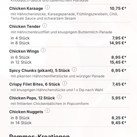
Knoblauch-Sauce und italienischem Hartkäse
Chicken Karaage
i
10,75 €*
mit Hähnchenstücke, Karaagepanade, Frühlingszwiebeln, Chili,
Teriyaki Sauce und schwarzem Sesam
Chicken Tender
i
mit Hähnchenbrustfilet und knusprigem Buttermilch-Panade
in 4 Stück
7,95 €*
in 8 Stück
14,95 €*
Chicken Wings
i
in 6 Stück
8,95 €*
in 12 Stück
15,45 €*
Spicy Chunks (pikant), 5 Stück
i
6,95 €*
mit pikanten Hähnchenfiletstücke und würziger Panade
Crispy Filet Bites, 6 Stück
i
7,45 €*
mit knusprigen Hähnchenstücke und 1 x Dip nach Wahl
Chicken Pops, 12 Stück
i
5,95 €*
mit frittierten Chickenbällchen in Popcornform
Chicken Nuggets
i
in 8 Stück
6,25 €*
in 14 Stück
9,45 €*
Pommes-Kreationen