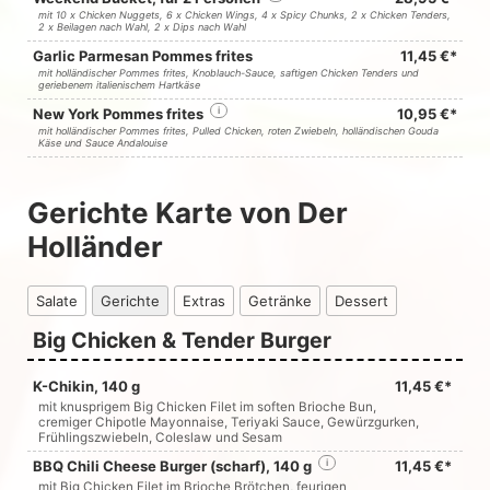
mit 10 x Chicken Nuggets, 6 x Chicken Wings, 4 x Spicy Chunks, 2 x Chicken Tenders,
2 x Beilagen nach Wahl, 2 x Dips nach Wahl
Garlic Parmesan Pommes frites
11,45 €*
mit holländischer Pommes frites, Knoblauch-Sauce, saftigen Chicken Tenders und
geriebenem italienischem Hartkäse
New York Pommes frites
i
10,95 €*
mit holländischer Pommes frites, Pulled Chicken, roten Zwiebeln, holländischen Gouda
Käse und Sauce Andalouise
Gerichte Karte von Der
Holländer
Salate
Gerichte
Extras
Getränke
Dessert
Big Chicken & Tender Burger
K-Chikin, 140 g
11,45 €*
mit knusprigem Big Chicken Filet im soften Brioche Bun,
cremiger Chipotle Mayonnaise, Teriyaki Sauce, Gewürzgurken,
Frühlingszwiebeln, Coleslaw und Sesam
BBQ Chili Cheese Burger (scharf), 140 g
i
11,45 €*
mit Big Chicken Filet im Brioche Brötchen, feurigen