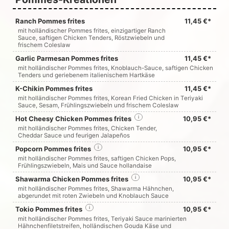
Ranch Pommes frites
11,45 €*
mit holländischer Pommes frites, einzigartiger Ranch
Sauce, saftigen Chicken Tenders, Röstzwiebeln und
frischem Coleslaw
Garlic Parmesan Pommes frites
11,45 €*
mit holländischer Pommes frites, Knoblauch-Sauce, saftigen Chicken
Tenders und geriebenem italienischem Hartkäse
K-Chikin Pommes frites
11,45 €*
mit holländischer Pommes frites, Korean Fried Chicken in Teriyaki
Sauce, Sesam, Frühlingszwiebeln und frischem Coleslaw
Hot Cheesy Chicken Pommes frites
i
10,95 €*
mit holländischer Pommes frites, Chicken Tender,
Cheddar Sauce und feurigen Jalapeños
Popcorn Pommes frites
i
10,95 €*
mit holländischer Pommes frites, saftigen Chicken Pops,
Frühlingszwiebeln, Mais und Sauce hollandaise
Shawarma Chicken Pommes frites
i
10,95 €*
mit holländischer Pommes frites, Shawarma Hähnchen,
abgerundet mit roten Zwiebeln und Knoblauch Sauce
Tokio Pommes frites
i
10,95 €*
mit holländischer Pommes frites, Teriyaki Sauce marinierten
Hähnchenfiletstreifen, holländischen Gouda Käse und